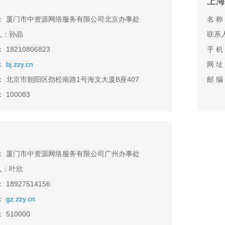
上海
称： 厦门市中资源网络服务有限公司北京办事处
名 
人：孙晶
联系
 18210806823
手 机：
：
bj.zzy.cn
网 
： 北京市朝阳区劲松南路1号海文大厦B座407
邮 编：
 100083
称： 厦门市中资源网络服务有限公司广州办事处
人：叶欣
 18927514156
：
gz.zzy.cn
 510000