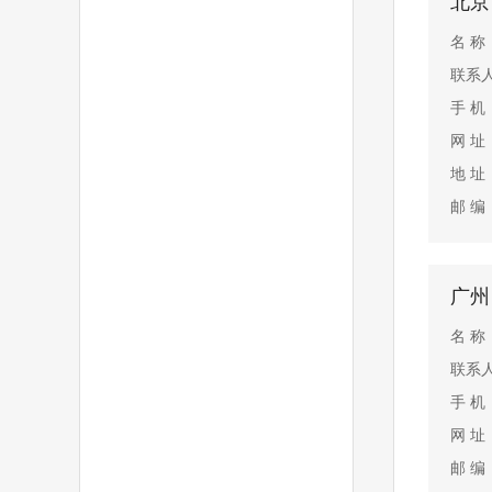
北京
名 
联系
手 机：
网 址
地 址
邮 编：
广州
名 
联系
手 机：
网 址
邮 编：