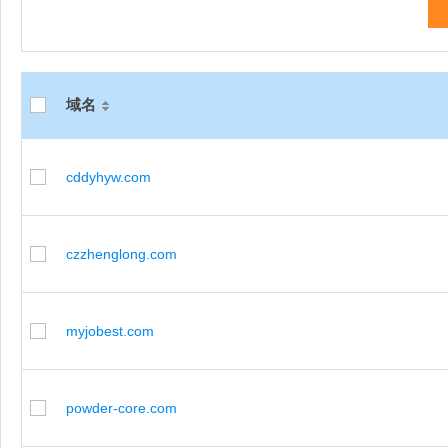
域名
cddyhyw.com
czzhenglong.com
myjobest.com
powder-core.com