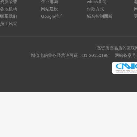
资质荣誉
企业邮局
whois查询
各地机构
网站建设
付款方式
联系我们
Google推广
域名控制面板
员工风采
高资质高品质的互联
增值电信业务经营许可证：B1-20150198
网站备案号：